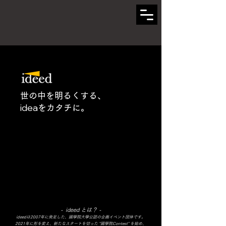
世の中を明るくする、
idea
をカタチに。
- ideed とは？ -
ideedは2007年に発足した、國學院大學公認の企画イベント団体です。
2021年に形を変え、新たなスタートを切った "國學院Contest" を始め、